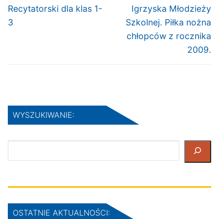
wpis:
wpis:
Recytatorski dla klas 1-
Igrzyska Młodzieży
3
Szkolnej. Piłka nożna
chłopców z rocznika
2009.
WYSZUKIWANIE:
Szukaj
OSTATNIE AKTUALNOŚCI: