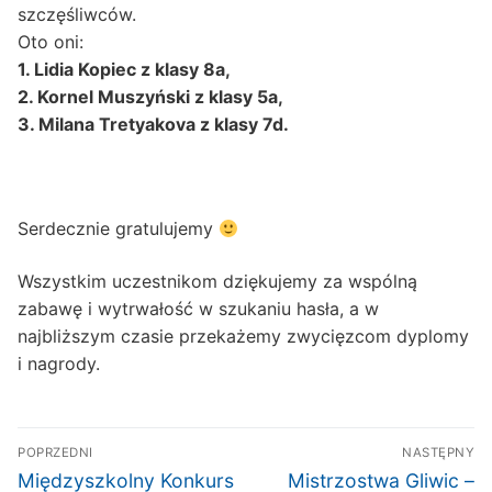
szczęśliwców.
Oto oni:
1. Lidia Kopiec z klasy 8a,
2. Kornel Muszyński z klasy 5a,
3. Milana Tretyakova z klasy 7d.
Serdecznie gratulujemy
Wszystkim uczestnikom dziękujemy za wspólną
zabawę i wytrwałość w szukaniu hasła, a w
najbliższym czasie przekażemy zwycięzcom dyplomy
i nagrody.
Nawigacja
POPRZEDNI
NASTĘPNY
wpisu
Poprzedni
Następny
Międzyszkolny Konkurs
Mistrzostwa Gliwic –