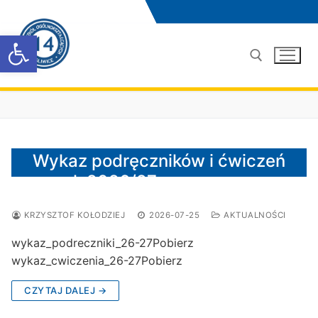
Przejdź
do
Otwórz pasek narzędzi
treści
Szukaj:
Wykaz podręczników i ćwiczeń
na rok 2026/27
KRZYSZTOF KOŁODZIEJ
2026-07-25
AKTUALNOŚCI
wykaz_podreczniki_26-27Pobierz
wykaz_cwiczenia_26-27Pobierz
CZYTAJ DALEJ →