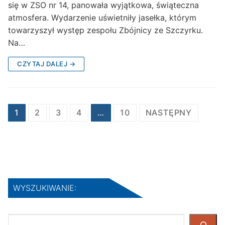
się w ZSO nr 14, panowała wyjątkowa, świąteczna
atmosfera. Wydarzenie uświetniły jasełka, którym
towarzyszył występ zespołu Zbójnicy ze Szczyrku.
Na…
CZYTAJ DALEJ →
Stronicowanie
1
2
3
4
…
10
NASTĘPNY
wpisów
WYSZUKIWANIE:
Szukaj