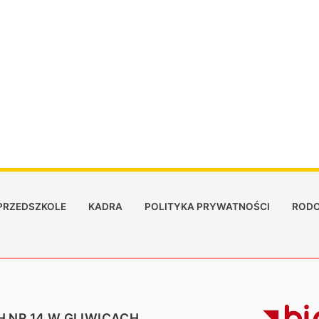
PRZEDSZKOLE
KADRA
POLITYKA PRYWATNOŚCI
RODO
 NR 14 W GLIWICACH