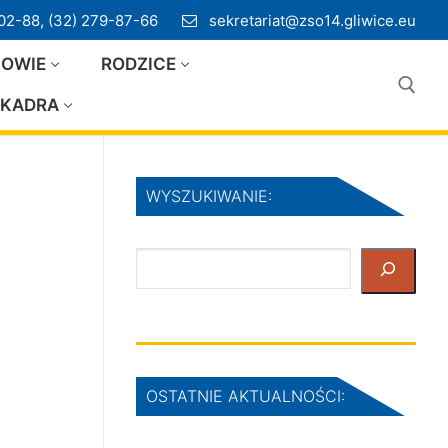
02-88, (32) 279-87-66
sekretariat@zso14.gliwice.eu
IOWIE
RODZICE
KADRA
Szukaj:
WYSZUKIWANIE:
Szukaj
OSTATNIE AKTUALNOŚCI: