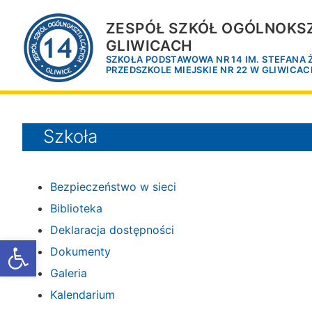
Przejdź
do
ZESPÓŁ SZKÓŁ OGÓLNOKSZ
treści
GLIWICACH
SZKOŁA PODSTAWOWA NR 14 IM. STEFANA
PRZEDSZKOLE MIEJSKIE NR 22 W GLIWICA
Szkoła
Bezpieczeństwo w sieci
Biblioteka
Deklaracja dostępności
Otwórz pasek narzędzi
Dokumenty
Galeria
Kalendarium