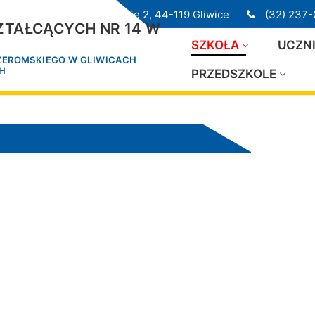
ul. Przedwiośnie 2, 44-119 Gliwice
(32) 237-
TAŁCĄCYCH NR 14 W
SZKOŁA
UCZN
 ŻEROMSKIEGO W GLIWICACH
CH
PRZEDSZKOLE