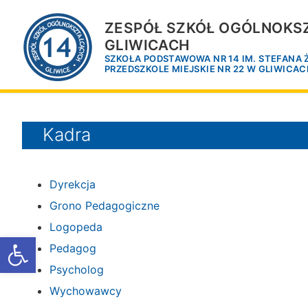
Przejdź
do
ZESPÓŁ SZKÓŁ OGÓLNOKSZ
treści
GLIWICACH
SZKOŁA PODSTAWOWA NR 14 IM. STEFANA
PRZEDSZKOLE MIEJSKIE NR 22 W GLIWICA
Kadra
Dyrekcja
Grono Pedagogiczne
Logopeda
Otwórz pasek narzędzi
Pedagog
Psycholog
Wychowawcy