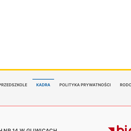
PRZEDSZKOLE
KADRA
POLITYKA PRYWATNOŚCI
RODO
 NR 14 W GLIWICACH