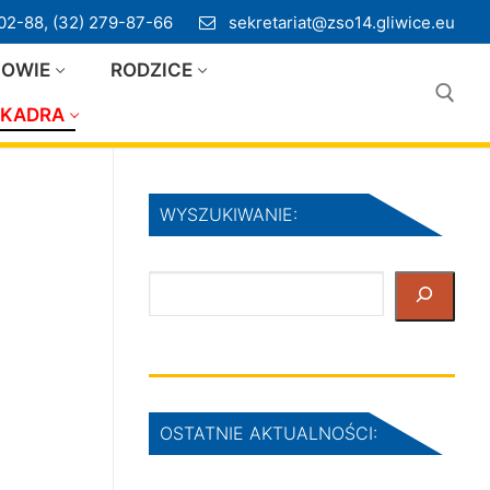
02-88, (32) 279-87-66
sekretariat@zso14.gliwice.eu
IOWIE
RODZICE
KADRA
Szukaj:
WYSZUKIWANIE:
Szukaj
OSTATNIE AKTUALNOŚCI: