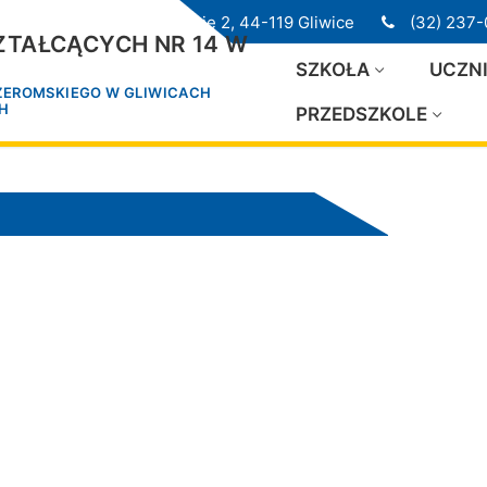
ul. Przedwiośnie 2, 44-119 Gliwice
(32) 237-
TAŁCĄCYCH NR 14 W
SZKOŁA
UCZN
 ŻEROMSKIEGO W GLIWICACH
CH
PRZEDSZKOLE