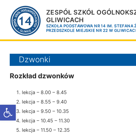
Przejdź
do
ZESPÓŁ SZKÓŁ OGÓLNOKSZ
treści
GLIWICACH
SZKOŁA PODSTAWOWA NR 14 IM. STEFANA
PRZEDSZKOLE MIEJSKIE NR 22 W GLIWICA
Dzwonki
Rozkład dzwonków
lekcja – 8.00 – 8.45
lekcja – 8.55 – 9.40
Otwórz pasek narzędzi
lekcja – 9.50 – 10.35
lekcja – 10.45 – 11.30
lekcja – 11.50 – 12.35