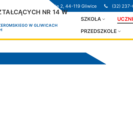
ul. Przedwiośnie 2, 44-119 Gliwice
(32) 237-
TAŁCĄCYCH NR 14 W
SZKOŁA
UCZN
 ŻEROMSKIEGO W GLIWICACH
CH
PRZEDSZKOLE