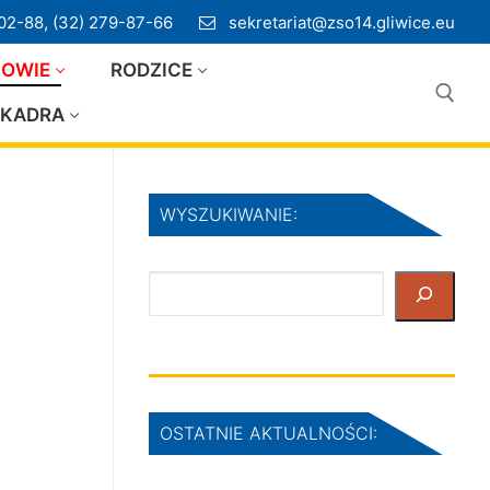
02-88, (32) 279-87-66
sekretariat@zso14.gliwice.eu
IOWIE
RODZICE
KADRA
Szukaj:
WYSZUKIWANIE:
Szukaj
OSTATNIE AKTUALNOŚCI: