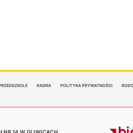
PRZEDSZKOLE
KADRA
POLITYKA PRYWATNOŚCI
RODO
 NR 14 W GLIWICACH