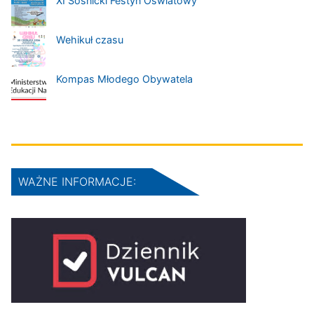
XI Sośnicki Festyn Oświatowy
Wehikuł czasu
Kompas Młodego Obywatela
WAŻNE INFORMACJE: