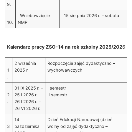
9.
Wniebowzięcie
15 sierpnia 2026 r. – sobota
10.
NMP
Kalendarz pracy ZSO-14 na rok szkolny 2025/202
6
2 września
Rozpoczęcie zajęć dydaktyczno –
1
2025 r.
wychowawczych
.
01 IX 2025 r. –
I semestr
2
25 I 2026 r.
II semestr
.
26 I 2026 r. –
26 VI 2026 r..
14
Dzień Edukacji Narodowej (dzień
3
października
wolny od zajęć dydaktyczno –