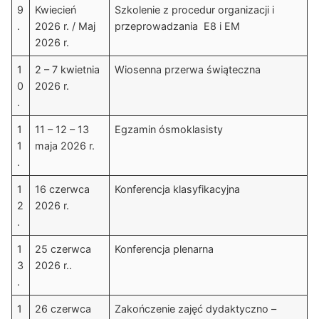
9
Kwiecień
Szkolenie z procedur organizacji i
.
2026 r. / Maj
przeprowadzania E8 i EM
2026 r.
1
2 – 7 kwietnia
Wiosenna przerwa świąteczna
0
2026 r.
.
1
11 – 12 – 13
Egzamin ósmoklasisty
1
maja 2026 r.
.
1
16 czerwca
Konferencja klasyfikacyjna
2
2026 r.
.
1
25 czerwca
Konferencja plenarna
3
2026 r..
.
1
26 czerwca
Zakończenie zajęć dydaktyczno –