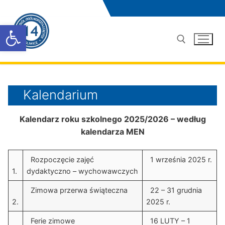
Przejdź
do
Otwórz pasek narzędzi
treści
Szukaj:
Kalendarium
Kalendarz roku szkolnego 2025/2026 – według
kalendarza MEN
Rozpoczęcie zajęć
1 września 2025 r.
1.
dydaktyczno – wychowawczych
Zimowa przerwa świąteczna
22 – 31 grudnia
2.
2025 r.
Ferie zimowe
16 LUTY – 1