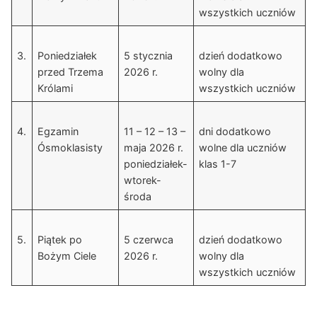
wszystkich uczniów
3.
Poniedziałek
5 stycznia
dzień dodatkowo
przed Trzema
2026 r.
wolny dla
Królami
wszystkich uczniów
4.
Egzamin
11 – 12 – 13 –
dni dodatkowo
Ósmoklasisty
maja 2026 r.
wolne dla uczniów
poniedziałek-
klas 1-7
wtorek-
środa
5.
Piątek po
5 czerwca
dzień dodatkowo
Bożym Ciele
2026 r.
wolny dla
wszystkich uczniów