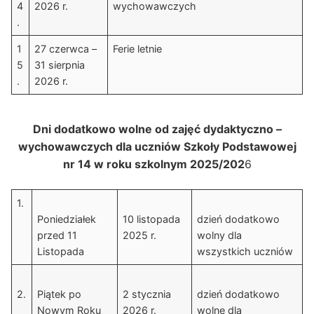
4
2026 r.
wychowawczych
.
1
27 czerwca –
Ferie letnie
5
31 sierpnia
.
2026 r.
Dni dodatkowo wolne od zajęć dydaktyczno –
wychowawczych dla uczniów Szkoły Podstawowej
nr 14 w roku szkolnym 2025/202
6
1.
Poniedziałek
10 listopada
dzień dodatkowo
przed 11
2025 r.
wolny dla
Listopada
wszystkich uczniów
2.
Piątek po
2 stycznia
dzień dodatkowo
Nowym Roku
2026 r.
wolne dla