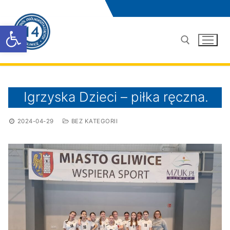
Przejdź
do
Otwórz pasek narzędzi
treści
Szukaj:
Igrzyska Dzieci – piłka ręczna.
2024-04-29
BEZ KATEGORII