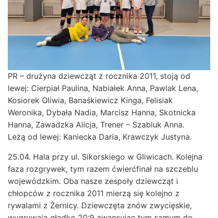
PR – drużyna dziewcząt z rocznika 2011, stoją od
lewej: Cierpiał Paulina, Nabiałek Anna, Pawlak Lena,
Kosiorek Oliwia, Banaśkiewicz Kinga, Felisiak
Weronika, Dybała Nadia, Marcisz Hanna, Skotnicka
Hanna, Zawadzka Alicja, Trener – Szabluk Anna.
Leżą od lewej: Kaniecka Daria, Krawczyk Justyna.
25.04. Hala przy ul. Sikorskiego w Gliwicach. Kolejna
faza rozgrywek, tym razem ćwierćfinał na szczeblu
wojewódzkim. Oba nasze zespoły dziewcząt i
chłopców z rocznika 2011 mierzą się kolejno z
rywalami z Żernicy. Dziewczęta znów zwycięskie,
wygrywają gładko 20:9 awansując tym samym do