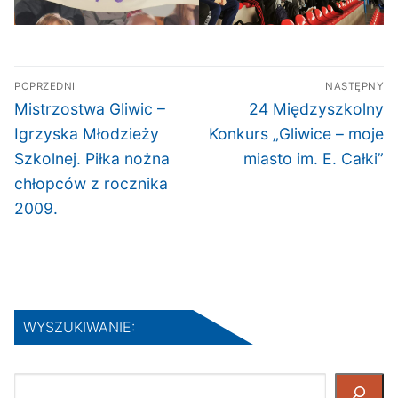
Nawigacja
POPRZEDNI
NASTĘPNY
wpisu
Poprzedni
Następny
Mistrzostwa Gliwic –
24 Międzyszkolny
wpis:
wpis:
Igrzyska Młodzieży
Konkurs „Gliwice – moje
Szkolnej. Piłka nożna
miasto im. E. Całki”
chłopców z rocznika
2009.
WYSZUKIWANIE:
Szukaj