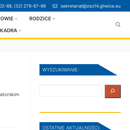
02-88, (32) 279-87-66
sekretariat@zso14.gliwice.eu
IOWIE
RODZICE
KADRA
Szukaj:
WYSZUKIWANIE:
Szukaj
tatorskim
OSTATNIE AKTUALNOŚCI: