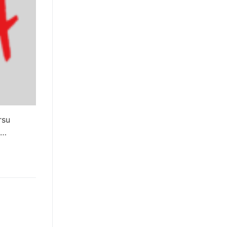
rsu
o…