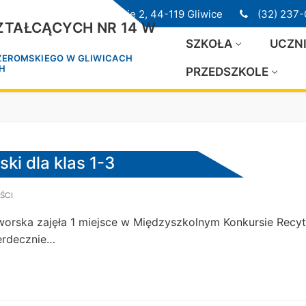
ul. Przedwiośnie 2, 44-119 Gliwice
(32) 237-
TAŁCĄCYCH NR 14 W
SZKOŁA
UCZN
 ŻEROMSKIEGO W GLIWICACH
CH
PRZEDSZKOLE
ki dla klas 1-3
ŚCI
aworska zajęła 1 miejsce w Międzyszkolnym Konkursie Recy
erdecznie…