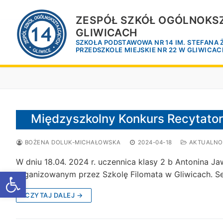
Przejdź
do
ZESPÓŁ SZKÓŁ OGÓLNOKSZ
treści
GLIWICACH
SZKOŁA PODSTAWOWA NR 14 IM. STEFANA
PRZEDSZKOLE MIEJSKIE NR 22 W GLIWICA
Międzyszkolny Konkurs Recytators
BOŻENA DOLUK-MICHAŁOWSKA
2024-04-18
AKTUALNO
W dniu 18.04. 2024 r. uczennica klasy 2 b Antonina J
Otwórz pasek narzędzi
organizowanym przez Szkolę Filomata w Gliwicach. S
CZYTAJ DALEJ →