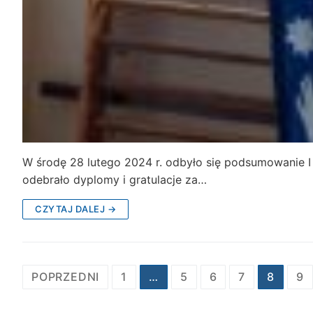
W środę 28 lutego 2024 r. odbyło się podsumowanie I
odebrało dyplomy i gratulacje za…
CZYTAJ DALEJ →
Stronicowanie
POPRZEDNI
1
…
5
6
7
8
9
wpisów