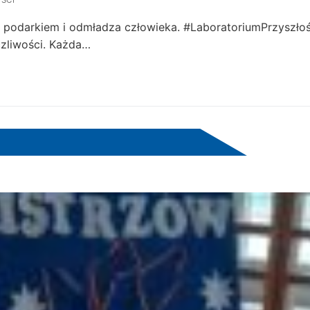
zym podarkiem i odmładza człowieka. #LaboratoriumPrzyszło
czliwości. Każda…