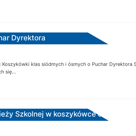
har Dyrektora
j Koszykówki klas siódmych i ósmych o Puchar Dyrektora S
ch się…
zieży Szkolnej w koszykówce chłopców