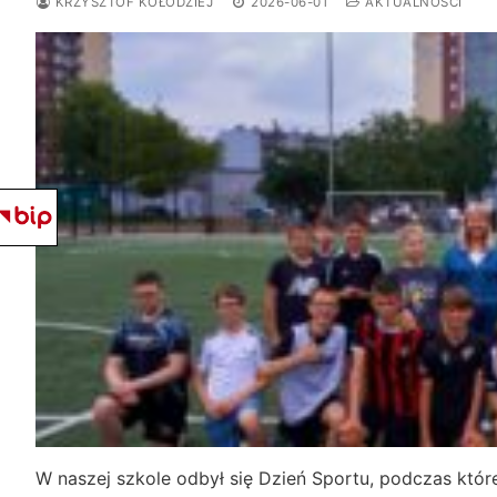
KRZYSZTOF KOŁODZIEJ
2026-06-01
AKTUALNOŚCI
W naszej szkole odbył się Dzień Sportu, podczas któ