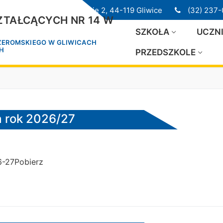
ul. Przedwiośnie 2, 44-119 Gliwice
(32) 237-
TAŁCĄCYCH NR 14 W
SZKOŁA
UCZN
 ŻEROMSKIEGO W GLIWICACH
CH
PRZEDSZKOLE
a rok 2026/27
6-27Pobierz