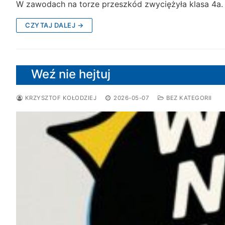
W zawodach na torze przeszkód zwyciężyła klasa 4a
CZYTAJ DALEJ →
Weź nie hejtuj
KRZYSZTOF KOŁODZIEJ
2026-05-07
BEZ KATEGORII