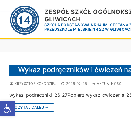
Przejdź
do
ZESPÓŁ SZKÓŁ OGÓLNOKSZ
treści
GLIWICACH
SZKOŁA PODSTAWOWA NR 14 IM. STEFANA
PRZEDSZKOLE MIEJSKIE NR 22 W GLIWICA
Wykaz podręczników i ćwiczeń n
KRZYSZTOF KOŁODZIEJ
2026-07-25
AKTUALNOŚCI
wykaz_podreczniki_26-27Pobierz wykaz_cwiczenia_2
Otwórz pasek narzędzi
CZYTAJ DALEJ →