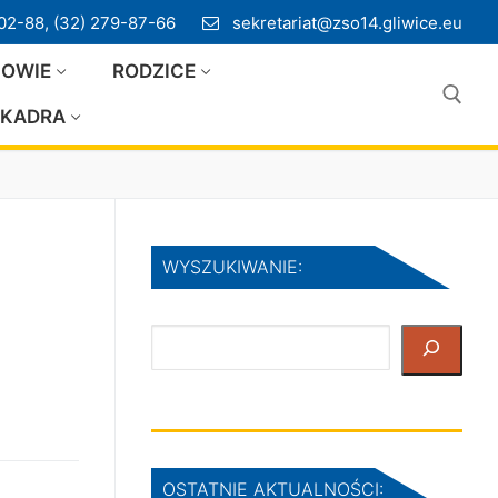
02-88, (32) 279-87-66
sekretariat@zso14.gliwice.eu
IOWIE
RODZICE
KADRA
Szukaj:
WYSZUKIWANIE:
Szukaj
OSTATNIE AKTUALNOŚCI: