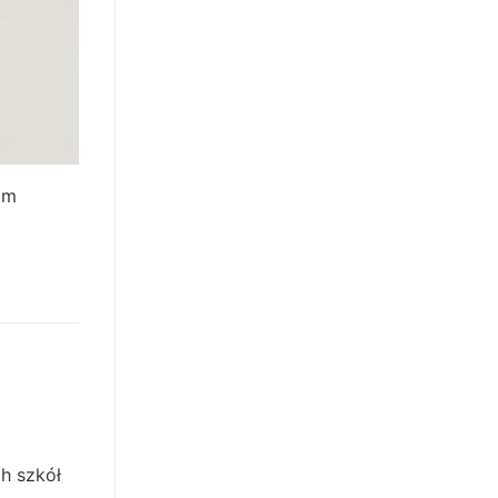
im
ch szkół