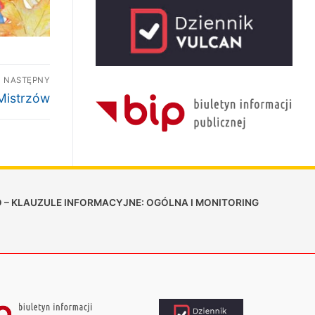
NASTĘPNY
pny
Mistrzów
 – KLAUZULE INFORMACYJNE: OGÓLNA I MONITORING