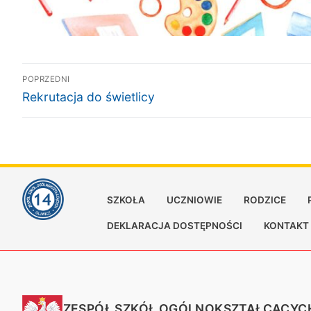
Nawigacja
POPRZEDNI
Poprzedni
wpisu
Rekrutacja do świetlicy
wpis:
SZKOŁA
UCZNIOWIE
RODZICE
DEKLARACJA DOSTĘPNOŚCI
KONTAKT
ZESPÓŁ SZKÓŁ OGÓLNOKSZTAŁCĄCYCH