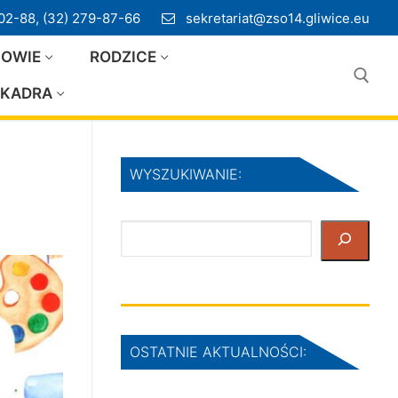
02-88, (32) 279-87-66
sekretariat@zso14.gliwice.eu
IOWIE
RODZICE
KADRA
Szukaj:
WYSZUKIWANIE:
Szukaj
OSTATNIE AKTUALNOŚCI: