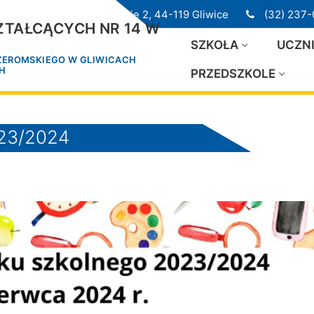
ul. Przedwiośnie 2, 44-119 Gliwice
(32) 237-
TAŁCĄCYCH NR 14 W
SZKOŁA
UCZN
 ŻEROMSKIEGO W GLIWICACH
CH
PRZEDSZKOLE
023/2024