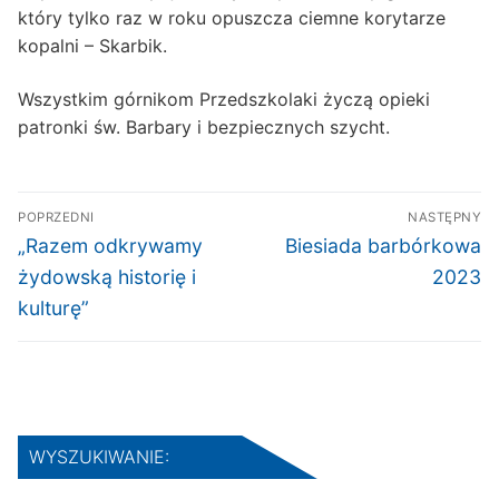
który tylko raz w roku opuszcza ciemne korytarze
kopalni – Skarbik.
Wszystkim górnikom Przedszkolaki życzą opieki
patronki św. Barbary i bezpiecznych szycht.
Nawigacja
POPRZEDNI
NASTĘPNY
wpisu
Poprzedni
Następny
„Razem odkrywamy
Biesiada barbórkowa
wpis:
wpis:
żydowską historię i
2023
kulturę”
WYSZUKIWANIE: