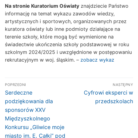
Na stronie Kuratorium Oświaty
znajdziecie Państwo
informację na temat wykazu zawodów wiedzy,
artystycznych i sportowych, organizowanych przez
kuratora oświaty lub inne podmioty działające na
terenie szkoły, które mogą być wymienione na
świadectwie ukończenia szkoły podstawowej w roku
szkolnym 2024/2025 i uwzględnione w postępowaniu
rekrutacyjnym w woj. śląskim. –
zobacz wykaz
Nawigacja
POPRZEDNI
NASTĘPNY
wpisu
Poprzedni
Następny
Serdeczne
Cyfrowi eksperci w
wpis:
wpis:
podziękowania dla
przedszkolach
sponsorów XXV
Międzyszkolnego
Konkursu „Gliwice moje
miasto im. E. Całki” pod