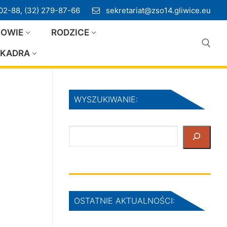
02-88, (32) 279-87-66
sekretariat@zso14.gliwice.eu
IOWIE
RODZICE
KADRA
Szukaj:
WYSZUKIWANIE:
Szukaj
OSTATNIE AKTUALNOŚCI: