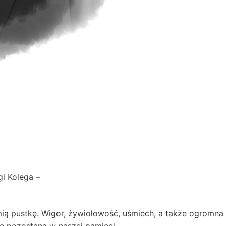
i Kolega –
ią pustkę. Wigor, żywiołowość, uśmiech, a także ogromna 
ze pozostaną w naszej pamięci.