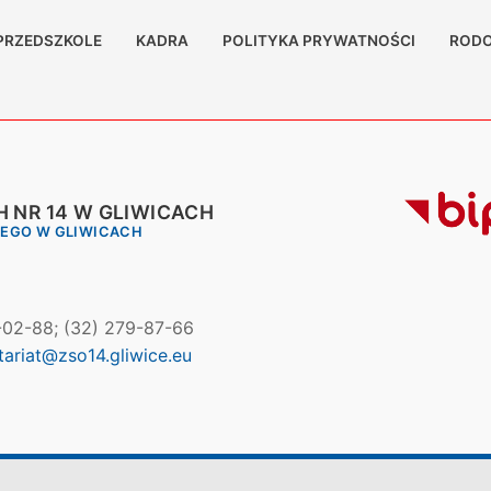
PRZEDSZKOLE
KADRA
POLITYKA PRYWATNOŚCI
RODO
 NR 14 W GLIWICACH
IEGO W GLIWICACH
7-02-88; (32) 279-87-66
tariat@zso14.gliwice.eu