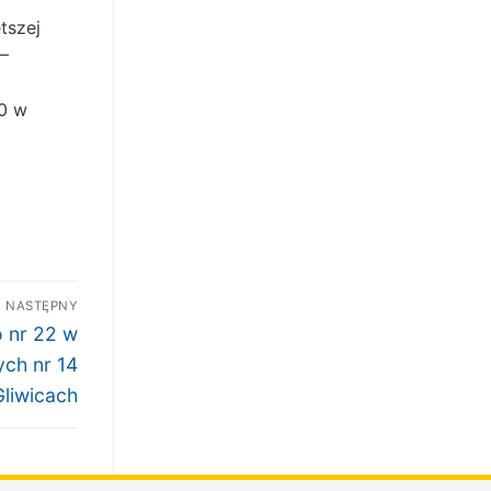
tszej
–
00 w
NASTĘPNY
o nr 22 w
ych nr 14
liwicach