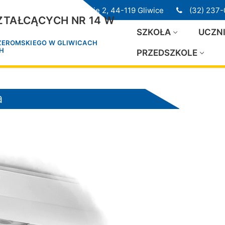
ul. Przedwiośnie 2, 44-119 Gliwice
(32) 237-
TAŁCĄCYCH NR 14 W
SZKOŁA
UCZN
 ŻEROMSKIEGO W GLIWICACH
CH
PRZEDSZKOLE
a