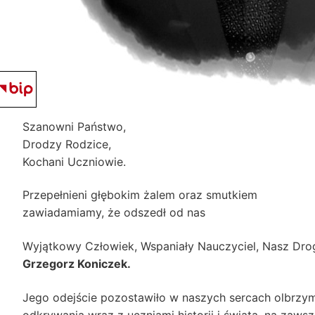
Szanowni Państwo,
Drodzy Rodzice,
Kochani Uczniowie.
Przepełnieni głębokim żalem oraz smutkiem
zawiadamiamy, że odszedł od nas
Wyjątkowy Człowiek, Wspaniały Nauczyciel, Nasz Drog
Grzegorz Koniczek.
Jego odejście pozostawiło w naszych sercach olbrzym
odkrywania wraz z uczniami historii i świata, na zaws