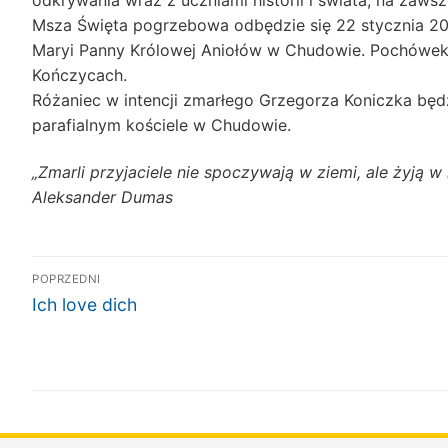
Msza Święta pogrzebowa odbędzie się 22 stycznia 202
Maryi Panny Królowej Aniołów w Chudowie. Pochówek
Kończycach.
Różaniec w intencji zmarłego Grzegorza Koniczka będ
parafialnym kościele w Chudowie.
„Zmarli przyjaciele nie spoczywają w ziemi, ale żyją 
Aleksander Dumas
Nawigacja
POPRZEDNI
Poprzedni
wpisu
Ich love dich
wpis: