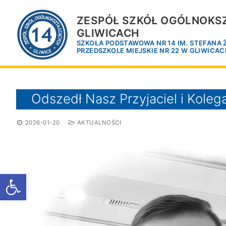
Przejdź
do
ZESPÓŁ SZKÓŁ OGÓLNOKSZ
treści
GLIWICACH
SZKOŁA PODSTAWOWA NR 14 IM. STEFANA
PRZEDSZKOLE MIEJSKIE NR 22 W GLIWICA
Odszedł Nasz Przyjaciel i Koleg
2026-01-20
AKTUALNOŚCI
Otwórz pasek narzędzi