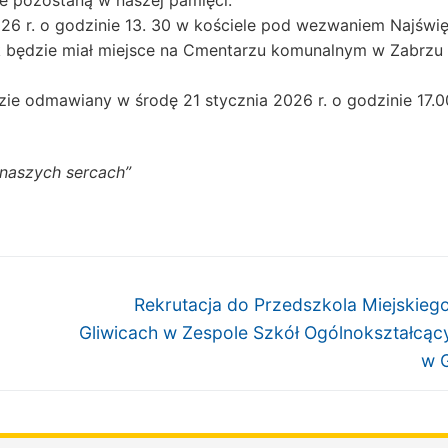
6 r. o godzinie 13. 30 w kościele pod wezwaniem Najświę
 będzie miał miejsce na Cmentarzu komunalnym w Zabrzu 
zie odmawiany w środę 21 stycznia 2026 r. o godzinie 17.
w naszych sercach”
Następny
Rekrutacja do Przedszkola Miejskieg
wpis:
Gliwicach w Zespole Szkół Ogólnokształcąc
w G