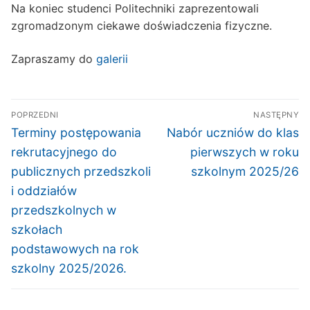
Na koniec studenci Politechniki zaprezentowali
zgromadzonym ciekawe doświadczenia fizyczne.
Zapraszamy do
galerii
Nawigacja
POPRZEDNI
NASTĘPNY
wpisu
Poprzedni
Następny
Terminy postępowania
Nabór uczniów do klas
wpis:
wpis:
rekrutacyjnego do
pierwszych w roku
publicznych przedszkoli
szkolnym 2025/26
i oddziałów
przedszkolnych w
szkołach
podstawowych na rok
szkolny 2025/2026.