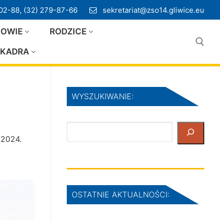
02-88, (32) 279-87-66
sekretariat@zso14.gliwice.eu
IOWIE
RODZICE
KADRA
Szukaj:
WYSZUKIWANIE:
Szukaj
 2024.
OSTATNIE AKTUALNOŚCI: