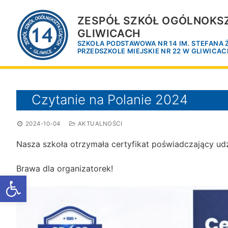
Przejdź
do
ZESPÓŁ SZKÓŁ OGÓLNOKSZ
treści
GLIWICACH
SZKOŁA PODSTAWOWA NR 14 IM. STEFANA
PRZEDSZKOLE MIEJSKIE NR 22 W GLIWICA
Czytanie na Polanie 2024
2024-10-04
AKTUALNOŚCI
Nasza szkoła otrzymała certyfikat poświadczający udz
Brawa dla organizatorek!
Otwórz pasek narzędzi