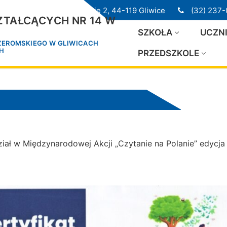
ul. Przedwiośnie 2, 44-119 Gliwice
(32) 237-
TAŁCĄCYCH NR 14 W
SZKOŁA
UCZN
 ŻEROMSKIEGO W GLIWICACH
CH
PRZEDSZKOLE
iał w Międzynarodowej Akcji „Czytanie na Polanie” edycja