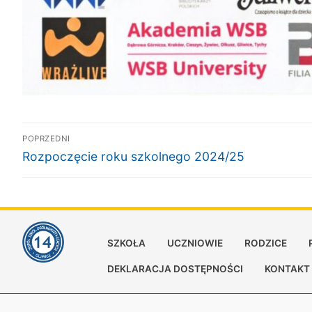
Nawigacja
POPRZEDNI
Poprzedni
wpisu
Rozpoczęcie roku szkolnego 2024/25
wpis:
SZKOŁA
UCZNIOWIE
RODZICE
DEKLARACJA DOSTĘPNOŚCI
KONTAKT