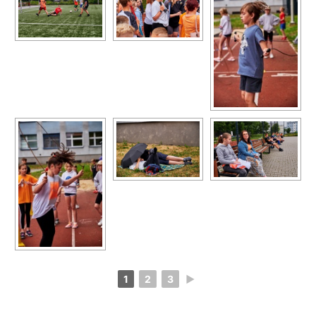
1
2
3
►